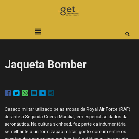
Pular
para
o
conteúdo
Jaqueta Bomber
Casaco militar utilizado pelas tropas da Royal Air Force (RAF)
durante a Segunda Guerra Mundial, em especial soldados da
aeronáutica. Na cultura skinhead, faz parte da indumentária
semelhante à uniformização militar, gosto comum entre os
adeptos do neonazismo em tributo à estética militar nazista,